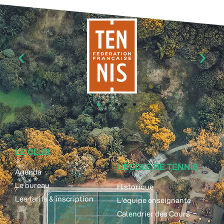
LE CLUB
L'ÉCOLE DE TENNIS
Agenda
Le bureau
Historique
Les tarifs & inscription
L'équipe enseignante
Calendrier des Cours