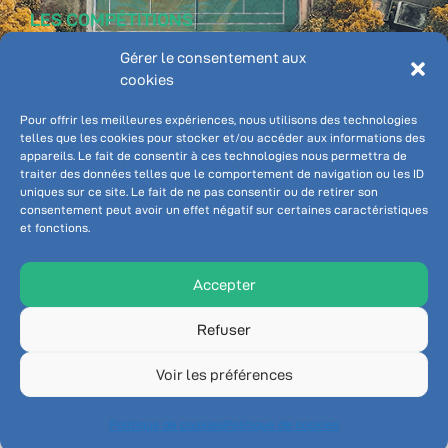
LES COMPÉTITIONS
ADHÉRENT
Gérer le consentement aux
Classements
cookies
Championnat individuel
Ten'Up
Championnat par équipe
Pôle Tennis Inter-
Pour offrir les meilleures expériences, nous utilisons des technologies
communale
telles que les cookies pour stocker et/ou accéder aux informations des
appareils. Le fait de consentir à ces technologies nous permettra de
Booky - réservation
traiter des données telles que le comportement de navigation ou les ID
Connexion
uniques sur ce site. Le fait de ne pas consentir ou de retirer son
consentement peut avoir un effet négatif sur certaines caractéristiques
et fonctions.
NOUS SUIVRE
Accepter
Refuser
Voir les préférences
© Tennis Club Servonnais 2026
Politique de cookies
Politique de cookies