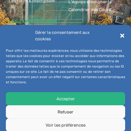
Les tarifs & inscription
L'équipe enseignante
Calendrier des Cours
LES COMPÉTITIONS
ADHÉRENT
Gérer le consentement aux
Classements
cookies
Championnat individuel
Ten'Up
Championnat par équipe
Pôle Tennis Inter-
Pour offrir les meilleures expériences, nous utilisons des technologies
communale
telles que les cookies pour stocker et/ou accéder aux informations des
appareils. Le fait de consentir à ces technologies nous permettra de
Booky - réservation
traiter des données telles que le comportement de navigation ou les ID
Connexion
uniques sur ce site. Le fait de ne pas consentir ou de retirer son
consentement peut avoir un effet négatif sur certaines caractéristiques
et fonctions.
NOUS SUIVRE
Accepter
Refuser
Voir les préférences
© Tennis Club Servonnais 2026