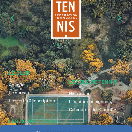
LE CLUB
L'ÉCOLE DE TENNIS
Agenda
Le bureau
Historique
Les tarifs & inscription
L'équipe enseignante
Calendrier des Cours
LES COMPÉTITIONS
ADHÉRENT