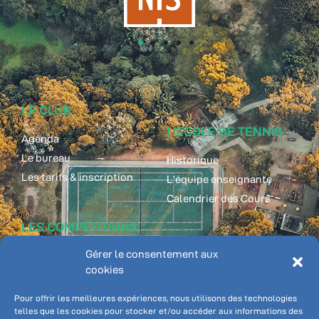
LE CLUB
L'ÉCOLE DE TENNIS
Agenda
Le bureau
Historique
Les tarifs & inscription
L'équipe enseignante
Calendrier des Cours
LES COMPÉTITIONS
ADHÉRENT
Gérer le consentement aux
Classements
cookies
Championnat individuel
Ten'Up
Championnat par équipe
Pôle Tennis Inter-
Pour offrir les meilleures expériences, nous utilisons des technologies
communale
telles que les cookies pour stocker et/ou accéder aux informations des