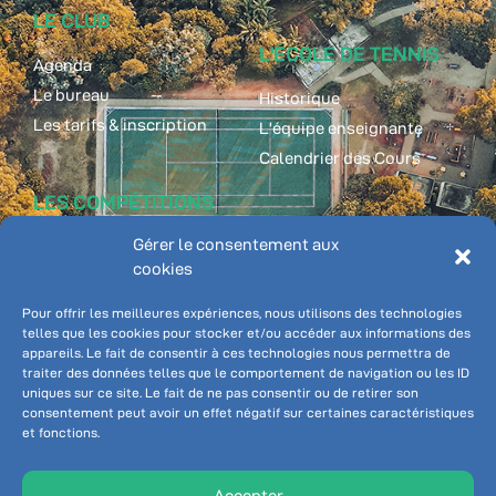
LE CLUB
L'ÉCOLE DE TENNIS
Agenda
Le bureau
Historique
Les tarifs & inscription
L'équipe enseignante
Calendrier des Cours
LES COMPÉTITIONS
ADHÉRENT
Gérer le consentement aux
Classements
cookies
Championnat individuel
Ten'Up
Championnat par équipe
Pôle Tennis Inter-
Pour offrir les meilleures expériences, nous utilisons des technologies
communale
telles que les cookies pour stocker et/ou accéder aux informations des
appareils. Le fait de consentir à ces technologies nous permettra de
Booky - réservation
traiter des données telles que le comportement de navigation ou les ID
Connexion
uniques sur ce site. Le fait de ne pas consentir ou de retirer son
consentement peut avoir un effet négatif sur certaines caractéristiques
et fonctions.
NOUS SUIVRE
Accepter