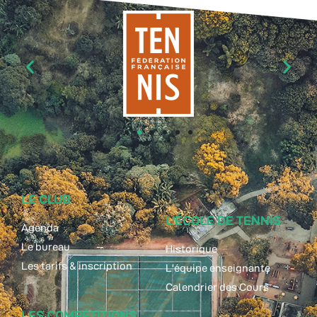
LE CLUB
L'ÉCOLE DE TENNIS
Agenda
Le bureau
Historique
Les tarifs & inscription
L'équipe enseignante
Calendrier des Cours
LES COMPÉTITIONS