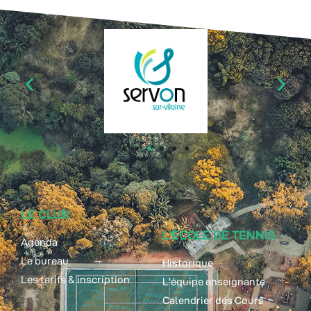
LE CLUB
L'ÉCOLE DE TENNIS
Agenda
Le bureau
Historique
Les tarifs & inscription
L'équipe enseignante
Calendrier des Cours