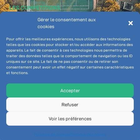
LES COMPÉTITIONS
ADHÉRENT
Gérer le consentement aux
Classements
cookies
Championnat individuel
Ten'Up
Championnat par équipe
Pôle Tennis Inter-
Pour offrir les meilleures expériences, nous utilisons des technologies
communale
telles que les cookies pour stocker et/ou accéder aux informations des
appareils. Le fait de consentir à ces technologies nous permettra de
Booky - réservation
traiter des données telles que le comportement de navigation ou les ID
Connexion
uniques sur ce site. Le fait de ne pas consentir ou de retirer son
consentement peut avoir un effet négatif sur certaines caractéristiques
et fonctions.
NOUS SUIVRE
Accepter
Refuser
Voir les préférences
© Tennis Club Servonnais 2026
Politique de cookies
Politique de cookies