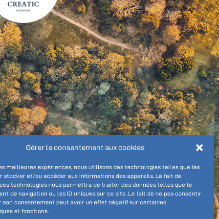
Gérer le consentement aux cookies
NOUS SUIVRE
les meilleures expériences, nous utilisons des technologies telles que les
r stocker et/ou accéder aux informations des appareils. Le fait de
nale
 ces technologies nous permettra de traiter des données telles que le
 de navigation ou les ID uniques sur ce site. Le fait de ne pas consentir
r son consentement peut avoir un effet négatif sur certaines
ques et fonctions.