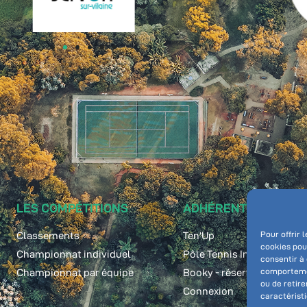
LES COMPÉTITIONS
ADHÉRENT
Classements
Ten'Up
Pour offrir 
cookies pou
Championnat individuel
Pôle Tennis Inter-commu
consentir à
Championnat par équipe
Booky - réservation
comportement
ou de retire
Connexion
caractéristi