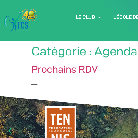
LE CLUB
L’ÉCOLE D
Catégorie :
Agenda
Prochains RDV
—