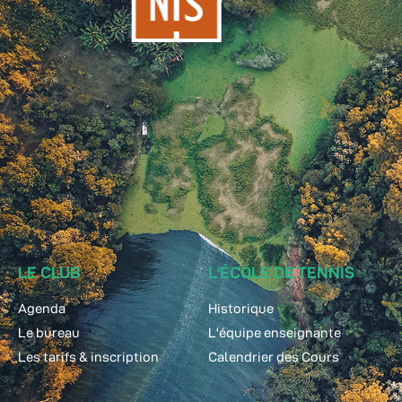
LE CLUB
L'ÉCOLE DE TENNIS
Agenda
Historique
Le bureau
L'équipe enseignante
Les tarifs & inscription
Calendrier des Cours